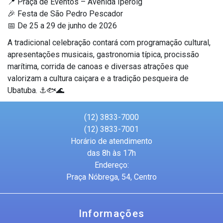
📍 Praça de Eventos – Avenida Iperoig
🎉 Festa de São Pedro Pescador
📅 De 25 a 29 de junho de 2026
A tradicional celebração contará com programação cultural,
apresentações musicais, gastronomia típica, procissão
marítima, corrida de canoas e diversas atrações que
valorizam a cultura caiçara e a tradição pesqueira de
Ubatuba. ⚓🐟🌊
(12) 3833-7000
(12) 3833-7001
Horário de atendimento
das 8h às 17h
Endereço:
Praça Nóbrega, 54, Centro
Informações