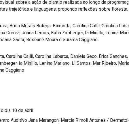
ovisual sobre a ação de plantio realizada ao longo da programa
tes trajetórias e linguagens, propondo reflexões sobre floresta, 
ra, Brisa Morais Botega, Bixmotta, Carolina Callil, Carolina Laba
ena Correa, Joana Lemos, Katia Zirnberger, Ia Minillo, Lenina Mari
 Rosana Gaeta, Roseane Moura e Surama Caggiano.
 Carolina Callil, Carolina Labarca, Daniela Seco, Erica Sanches, E
berger, Ia Minillo, Lenina Mariano, Li Santos, Mar Ribeiro, Maria
ama Caggiano
o dia 10 de abril
Centro Auditivo Jana Marangon, Marcia Rimoli Antunes / Dermatolo