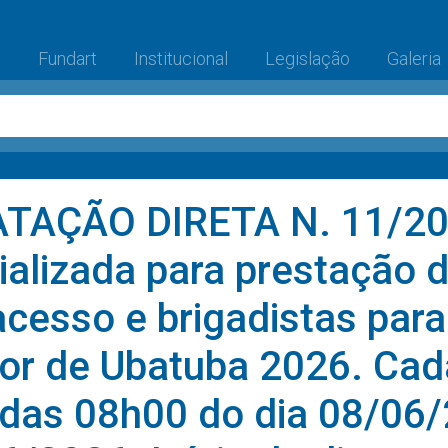
(current)
e
Fundart
Institucional
Legislação
Galeria
TAÇÃO DIRETA N. 11/202
alizada para prestação d
acesso e brigadistas para
or de Ubatuba 2026. Cad
r das 08h00 do dia 08/06/